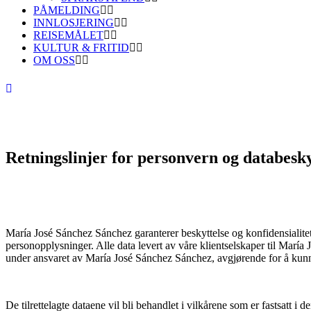
PÅMELDING
INNLOSJERING
REISEMÅLET
KULTUR & FRITID
OM OSS
Retningslinjer for personvern og databesky
María José Sánchez Sánchez garanterer beskyttelse og konfidensialitet
personopplysninger. Alle data levert av våre klientselskaper til María
under ansvaret av María José Sánchez Sánchez, avgjørende for å kunne
De tilrettelagte dataene vil bli behandlet i vilkårene som er fastsatt i