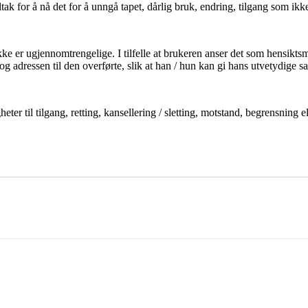
ltak for å nå det for å unngå tapet, dårlig bruk, endring, tilgang som ikk
ikke er ugjennomtrengelige. I tilfelle at brukeren anser det som hensikts
og adressen til den overførte, slik at han / hun kan gi hans utvetydige 
 til tilgang, retting, kansellering / sletting, motstand, begrensning elle