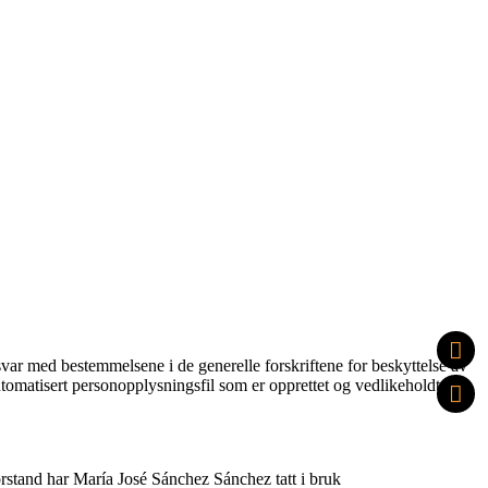
svar med bestemmelsene i de generelle forskriftene for beskyttelse av
utomatisert personopplysningsfil som er opprettet og vedlikeholdt
 forstand har María José Sánchez Sánchez tatt i bruk